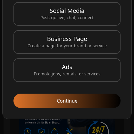
Ort-Service ✔️ Faire Preise ✔️ Erfahrene
Social Media
Elektriker 📞 01590 4387 010 🌐
Post, go live, chat, connect
https://elektronotdienst-plus.de/
#Elektriker
#ElektroNotdienst
#NotfallElektriker
Business Page
#Stromausfall
#Kurzschluss
#ElektroService
Create a page for your brand or service
#Elektriker
Notdienst
#24StundenService
#Deutschland
#ElektroReparatur
Ads
Promote jobs, rentals, or services
Continue